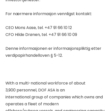
For nærmere informasjon vennligst kontakt: 

CEO Mons Aase, tel. +47 91 66 10 12 

CFO Hilde Drønen, tel. +47 91 66 10 09 

Denne informasjonen er informasjonspliktig etter 
verdipapirhandelloven § 5-12. 

With a multi-national workforce of about 
3,900 personnel, DOF ASA is an 

international group of companies which owns and 
operates a fleet of modern 

offshore/subsea vessels, and engineering capacity 