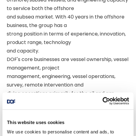
to service both the offshore 

and subsea market. With 40 years in the offshore 
business, the group has a 

strong position in terms of experience, innovation, 
product range, technology 

and capacity. 

DOF's core businesses are vessel ownership, vessel 
management, project 

management, engineering, vessel operations, 
survey, remote intervention and 

diving operations primarily for the oil and gas 
sector. From PSV charter to 

Subsea engineering, DOF offers a full spectrum of 
top quality offshore services 

This website uses cookies
to facilitate an ever-growing and demanding 
We use cookies to personalise content and ads, to
industry. 
