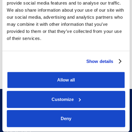
provide social media features and to analyse our traffic.
The company's main operation centers and 
We also share information about your use of our site with
business units are located in Norway, 

our social media, advertising and analytics partners who
the UK, the USA, Singapore, Brazil, Argentina, 
may combine it with other information that you’ve
provided to them or that they’ve collected from your use
Canada, Angola, and Australia. 

of their services.
Show details
Allow all
Customize
Deny
DOF HQ