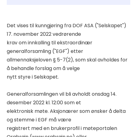
Det vises til kunngjøring fra DOF ASA ("Selskapet") 
17. november 2022 vedrørende 

krav om innkalling til ekstraordinær 
generalforsamling ("EGF") etter 

allmennaksjeloven § 5-7(2), som skal avholdes for 
å behandle forslag om å velge 

nytt styre i Selskapet. 

Generalforsamlingen vil bli avholdt onsdag 14. 
desember 2022 kl. 12:00 som et 

elektronisk møte. Aksjonærer som ønsker å delta 
og stemme i EGF må være 

registrert med en brukerprofil i møteportalen 
Orgbrain (www.orgbrain.no) eller 
